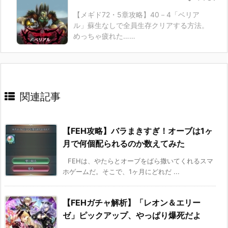
【メギド72・5章攻略】40－4「ベリア
ル」蘇生なしで全員生存クリアする方法。
めっちゃ疲れた……
関連記事
【FEH攻略】バラまきすぎ！オーブは1ヶ
月で何個配られるのか数えてみた
FEHは、やたらとオーブをばら撒いてくれるスマ
ホゲームだ。そこで、1ヶ月にどれだ ...
【FEHガチャ解析】「レオン＆エリー
ゼ」ピックアップ、やっぱり爆死だよ