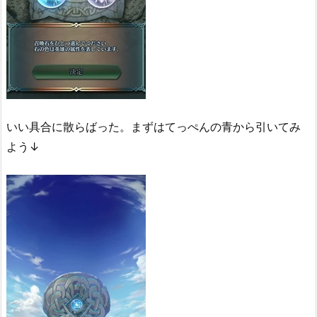
が
い
い
結
果
3.
伝
いい具合に散らばった。まずはてっぺんの青から引いてみ
承
よう↓
英
雄
祭
は
沼
3.
1.