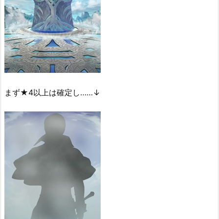
まず★4以上は確定し……↓