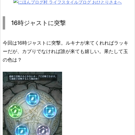
ス
ト
に
16時ジャストに突撃
突
撃
今回は16時ジャストに突撃。ルキナが来てくれればラッキ
2.
ーだが、カブりでなければ誰が来ても嬉しい。果たして玉
1
の色は？
6
時
ジ
ャ
ス
ト、
★
5
は
無
い